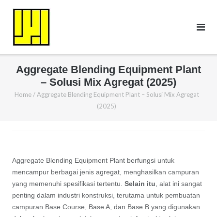
Skip
to
content
Aggregate Blending Equipment Plant
– Solusi Mix Agregat (2025)
Home
/
Aggregate Blending Equipment Plant – Solusi Mix Agregat
(2025)
Aggregate Blending Equipment Plant berfungsi untuk
mencampur berbagai jenis agregat, menghasilkan campuran
yang memenuhi spesifikasi tertentu.
Selain itu
, alat ini sangat
penting dalam industri konstruksi, terutama untuk pembuatan
campuran Base Course, Base A, dan Base B yang digunakan