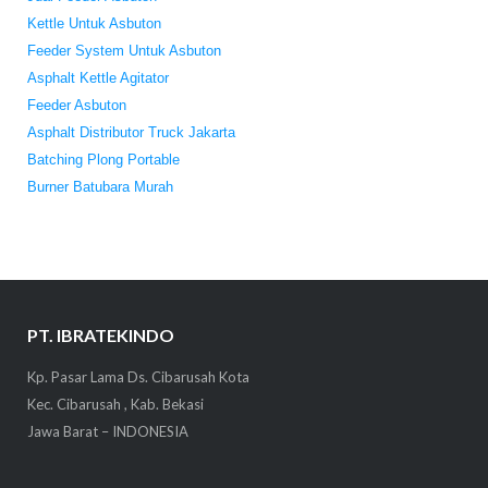
Kettle Untuk Asbuton
Feeder System Untuk Asbuton
Asphalt Kettle Agitator
Feeder Asbuton
Asphalt Distributor Truck Jakarta
Batching Plong Portable
Burner Batubara Murah
PT. IBRATEKINDO
Kp. Pasar Lama Ds. Cibarusah Kota
Kec. Cibarusah , Kab. Bekasi
Jawa Barat – INDONESIA