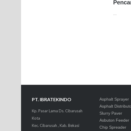
Penca
...
PT. IBRATEKINDO
Asphalt Sprayer
Asphalt Distribut
Kp. Pasar Lama Ds. Cibarusah
Slurry Paver
Kota
Asbuton Feeder
Kec. Cibarusah , Kab. Bekasi
Chip Spreader