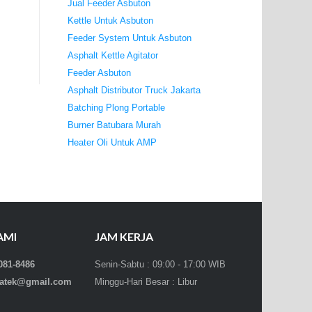
Jual Feeder Asbuton
Kettle Untuk Asbuton
Feeder System Untuk Asbuton
Asphalt Kettle Agitator
Feeder Asbuton
Asphalt Distributor Truck Jakarta
Batching Plong Portable
Burner Batubara Murah
Heater Oli Untuk AMP
AMI
JAM KERJA
081-8486
Senin-Sabtu : 09:00 - 17:00 WIB
bratek@gmail.com
Minggu-Hari Besar : Libur