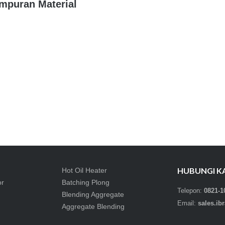
mpuran Material
HUBUNGI K
Hot Oil Heater
or
Batching Plong
Telepon:
0821-1
Blending Aggregate
Email:
sales.i
Aggregate Blending