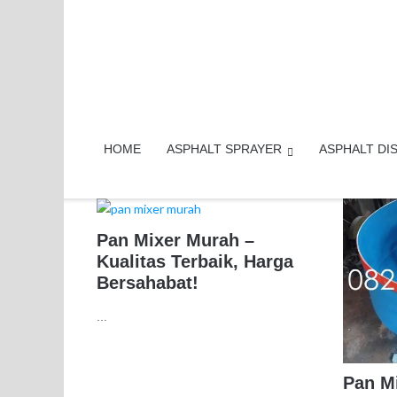
Skip
to
content
HOME
ASPHALT SPRAYER
ASPHALT DI
Pan Mixer Murah –
Kualitas Terbaik, Harga
Bersahabat!
...
Pan Mi