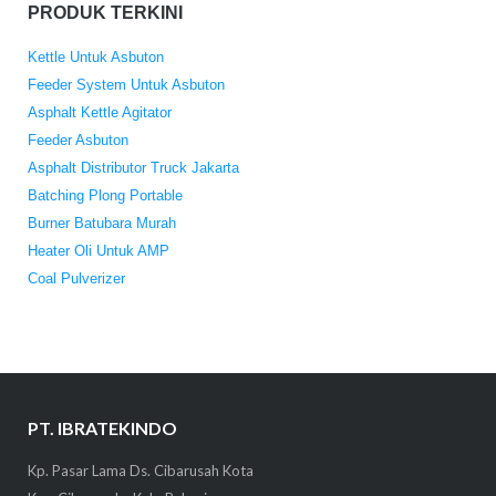
PRODUK TERKINI
Kettle Untuk Asbuton
Feeder System Untuk Asbuton
Asphalt Kettle Agitator
Feeder Asbuton
Asphalt Distributor Truck Jakarta
Batching Plong Portable
Burner Batubara Murah
Heater Oli Untuk AMP
Coal Pulverizer
PT. IBRATEKINDO
Kp. Pasar Lama Ds. Cibarusah Kota