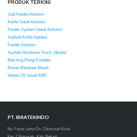
PRODUK TERKINI
Jual Feeder Asbuton
Kettle Untuk Asbuton
Feeder System Untuk Asbuton
Asphalt Kettle Agitator
Feeder Asbuton
Asphalt Distributor Truck Jakarta
Batching Plong Portable
Burner Batubara Murah
Heater Oli Untuk AMP
PT. IBRATEKINDO
Kp. Pasar Lama Ds. Cibarusah Kota
Kec. Cibarusah , Kab. Bekasi