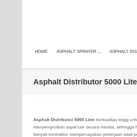
Skip
to
content
HOME
ASPHALT SPRAYER
ASPHALT DI
Asphalt Distributor 5000 Lit
Asphalt Distributor 5000 Liter
berkualitas tinggi u
menyemprotkan aspal cair secara merata, sehingga has
banyak kontraktor mempercayakan pekerjaan awal pe