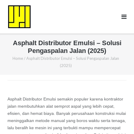
Skip
to
content
Asphalt Distributor Emulsi – Solusi
Pengaspalan Jalan (2025)
Home
/
Asphalt Distributor Emulsi – Solusi Pengaspalan Jalan
(2025)
Asphalt Distributor Emulsi semakin populer karena kontraktor
jalan membutuhkan alat semprot aspal yang lebih cepat,
efisien, dan hemat biaya. Banyak perusahaan konstruksi mulai
meninggalkan metode manual yang boros waktu serta tenaga,
lalu beralih ke mesin ini yang terbukti mampu mempercepat