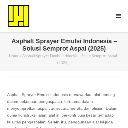
Skip
to
content
Asphalt Sprayer Emulsi Indonesia –
Solusi Semprot Aspal (2025)
Home
/
Asphalt Sprayer Emulsi Indonesia – Solusi Semprot Aspal
(2025)
Asphalt Sprayer Emulsi Indonesia menawarkan alat penting
dalam pekerjaan pengaspalan, terutama dalam
menyemprotkan aspal cair secara merata dan efisien. Dalam
dunia konstruksi jalan, alat ini berkontribusi besar terhadap
kualitas pengaspalan.
Selain itu
, penggunaan alat ini juga