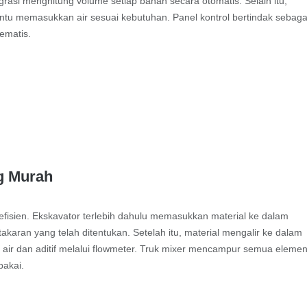
ntegrasi menghitung volume setiap bahan secara otomatis. Selain itu,
u memasukkan air sesuai kebutuhan. Panel kontrol bertindak sebaga
ematis.
ng Murah
efisien. Ekskavator terlebih dahulu memasukkan material ke dalam
aran yang telah ditentukan. Setelah itu, material mengalir ke dalam
air dan aditif melalui flowmeter. Truk mixer mencampur semua eleme
pakai.