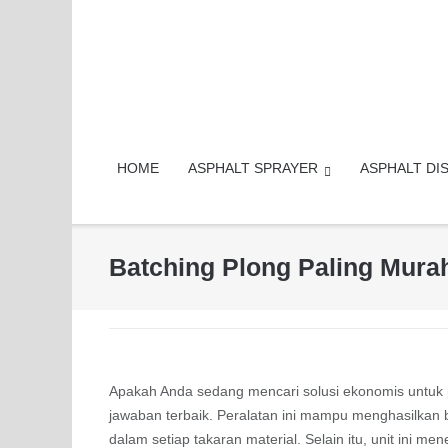
Skip
to
content
HOME
ASPHALT SPRAYER
ASPHALT DI
Batching Plong Paling Mura
Apakah Anda sedang mencari solusi ekonomis untuk p
jawaban terbaik. Peralatan ini mampu menghasilkan b
dalam setiap takaran material. Selain itu, unit ini 