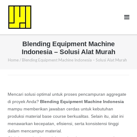
Skip
to
content
Blending Equipment Machine
Indonesia – Solusi Alat Murah
Home
/
Blending Equipment Machine Indonesia – Solusi Alat Murah
Mencari solusi optimal untuk proses pencampuran aggregate
di proyek Anda?
Blending Equipment Machine Indonesia
mampu memberikan jawaban cerdas untuk kebutuhan
produksi material base course berkualitas. Selain itu, alat ini
menawarkan kecepatan, efisiensi, serta konsistensi tinggi
dalam mencampur material.