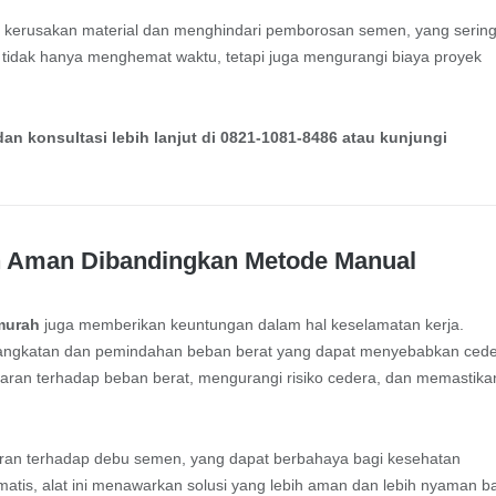
iko kerusakan material dan menghindari pemborosan semen, yang serin
 tidak hanya menghemat waktu, tetapi juga mengurangi biaya proyek
n konsultasi lebih lanjut di 0821-1081-8486 atau kunjungi
h Aman Dibandingkan Metode Manual
murah
juga memberikan keuntungan dalam hal keselamatan kerja.
angkatan dan pemindahan beban berat yang dapat menyebabkan ced
i paparan terhadap beban berat, mengurangi risiko cedera, dan memastika
paran terhadap debu semen, yang dapat berbahaya bagi kesehatan
atis, alat ini menawarkan solusi yang lebih aman dan lebih nyaman b