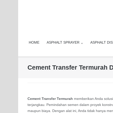
Skip
to
content
HOME
ASPHALT SPRAYER
ASPHALT DI
Cement Transfer Termurah D
Cement Transfer Termurah
memberikan Anda solusi 
terjangkau. Pemindahan semen dalam proyek konstruk
maupun biaya. Dengan alat ini, Anda tidak hanya m