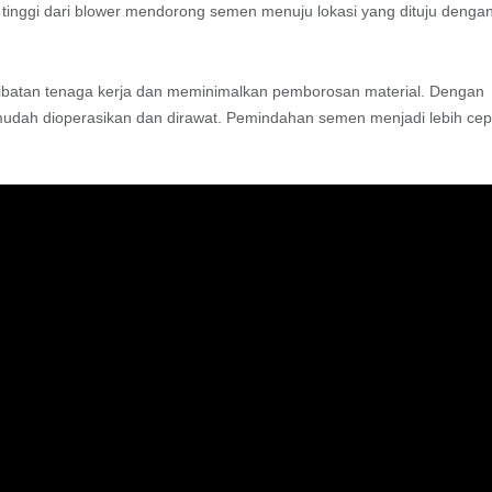
 tinggi dari blower mendorong semen menuju lokasi yang dituju denga
erlibatan tenaga kerja dan meminimalkan pemborosan material. Dengan
 mudah dioperasikan dan dirawat. Pemindahan semen menjadi lebih cep