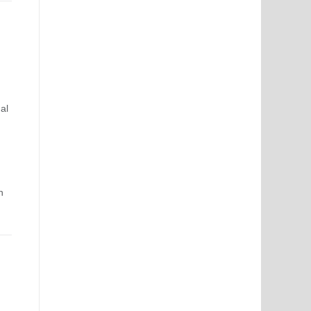
al
u
n