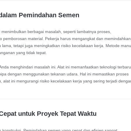
 dalam Pemindahan Semen
 menimbulkan berbagai masalah, seperti lambatnya proses,
iko pemborosan material. Pekerja harus mengangkat dan memindahkan
 lama, tetapi juga meningkatkan risiko kecelakaan kerja. Metode manu
nganan yang tidak tepat.
 Anda menghindari masalah ini. Alat ini memanfaatkan teknologi terbar
pipa dengan menggunakan tekanan udara. Hal ini memastikan proses
, alat ini mengurangi risiko kecelakaan kerja yang sering terjadi denga
epat untuk Proyek Tepat Waktu
k konstruksi. Pemindahan semen yang cepat dan efisien sangat