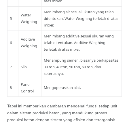
atas mixer.
Menimbang air sesuai ukuran yang telah
Water
5
ditentukan. Water Weighing terletak di atas
Weighing
mixer.
Menimbang additive sesuai ukuran yang
Additive
6
telah ditentukan. Additive Weighing
Weighing
terletak di atas mixer.
Menampung semen, biasanya berkapasitas
7
Silo
30 ton, 40 ton, 50 ton, 60 ton, dan
seterusnya.
Panel
8
Mengoperasikan alat.
Control
Tabel ini memberikan gambaran mengenai fungsi setiap unit
dalam sistem produksi beton, yang mendukung proses
produksi beton dengan sistem yang efisien dan terorganisir.