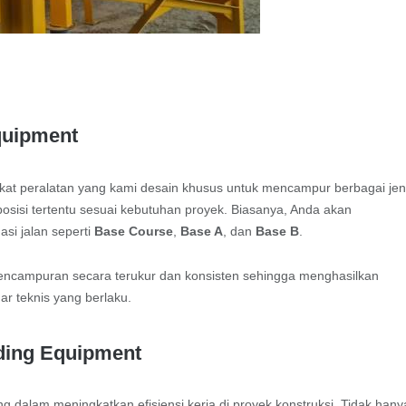
quipment
t peralatan yang kami desain khusus untuk mencampur berbagai jen
osisi tertentu sesuai kebutuhan proyek. Biasanya, Anda akan
si jalan seperti
Base Course
,
Base A
, dan
Base B
.
encampuran secara terukur dan konsisten sehingga menghasilkan
ar teknis yang berlaku.
ding Equipment
 dalam meningkatkan efisiensi kerja di proyek konstruksi. Tidak hany