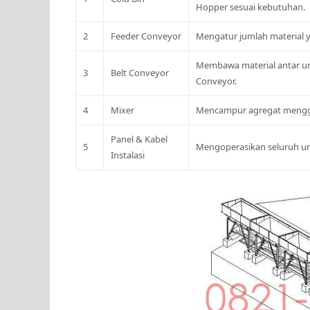
Hopper sesuai kebutuhan.
2
Feeder Conveyor
Mengatur jumlah material ya
Membawa material antar un
3
Belt Conveyor
Conveyor.
4
Mixer
Mencampur agregat menggu
Panel & Kabel
5
Mengoperasikan seluruh unit
Instalasi