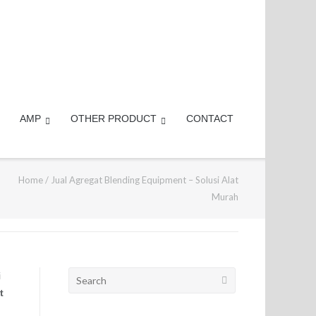
AMP
OTHER PRODUCT
CONTACT
Home
/
Jual Agregat Blending Equipment – Solusi Alat
Murah
Search
i
for:
t