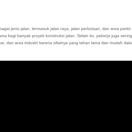
agai jenis jalan, termasuk jalan raya, jalan perkotaan, dan area parkir.
ama bagi banyak proyek konstruksi jalan. Selain itu, pekerja juga serin
r, dan area industri karena sifatnya yang tahan lama dan mudah dal