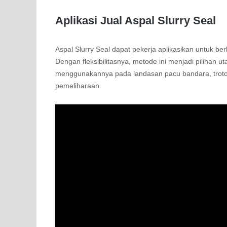
Aplikasi Jual Aspal Slurry Seal
Aspal Slurry Seal dapat pekerja aplikasikan untuk berb
Dengan fleksibilitasnya, metode ini menjadi pilihan ut
menggunakannya pada landasan pacu bandara, trotoa
pemeliharaan.