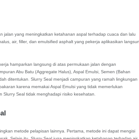
an jalan yang meningkatkan ketahanan aspal terhadap cuaca dan lalu
us, air, filler, dan emulsified asphalt yang pekerja aplikasikan langsu
ekerja hamparkan langsung di atas permukaan jalan dengan
i campuran Abu Batu (Aggregate Halus), Aspal Emulsi, Semen (Bahan
 sudah ditentukan. Slurry Seal menjadi campuran yang ramah lingkungan
kebakaran karena memakai Aspal Emulsi yang tidak memerlukan
n Slurry Seal tidak menghadapi risiko kesehatan.
al
ingkan metode pelapisan lainnya. Pertama, metode ini dapat mengisi
sak. Selain itu, Slurry Seal juga meningkatkan ketahanan terhadap air