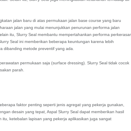
gkatan jalan baru di atas permukaan jalan base course yang baru
iharaan jalan yang mulai menunjukkan penurunan performa jalan
. Selain itu, Slurry Seal membantu mempertahankan performa perkerasa
Slurry Seal ini memberikan beberapa keuntungan karena lebih
ya dibanding metode preventif yang ada.
perawatan permukaan saja (surface dressing). Slurry Seal tidak cocok
usakan parah.
berapa faktor penting seperti jenis agregat yang pekerja gunakan,
 Dengan desain yang tepat, Aspal Slurry Seal dapat memberikan hasil
tu, ketebalan lapisan yang pekerja aplikasikan juga sangat