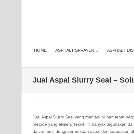
Skip
to
content
HOME
ASPHALT SPRAYER
ASPHALT DI
Jual Aspal Slurry Seal – Sol
Jual Aspal Slurry Seal yang menjadi pilihan tepat ba
metode yang efisien. Teknik ini banyak digunakan d
dalam melindungi permukaan aspal dari kerusakan ak