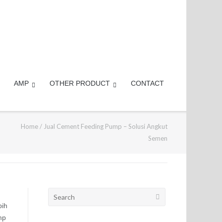
AMP
OTHER PRODUCT
CONTACT
Home
/
Jual Cement Feeding Pump – Solusi Angkut
Semen
Search
for:
bih
mp