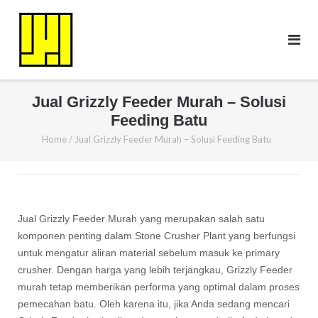
Skip
to
content
Jual Grizzly Feeder Murah – Solusi
Feeding Batu
Home
/
Jual Grizzly Feeder Murah – Solusi Feeding Batu
Jual Grizzly Feeder Murah yang merupakan salah satu
komponen penting dalam Stone Crusher Plant yang berfungsi
untuk mengatur aliran material sebelum masuk ke primary
crusher. Dengan harga yang lebih terjangkau, Grizzly Feeder
murah tetap memberikan performa yang optimal dalam proses
pemecahan batu. Oleh karena itu, jika Anda sedang mencari