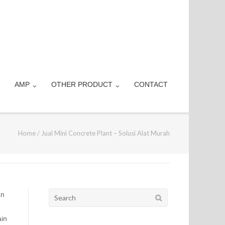
AMP
OTHER PRODUCT
CONTACT
Home
/
Jual Mini Concrete Plant – Solusi Alat Murah
Search
an
for:
ain