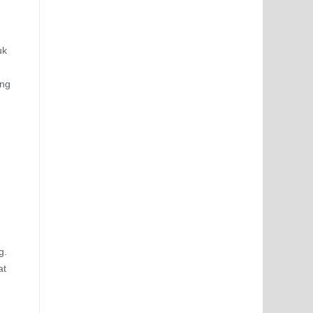
uk
ang
g.
at