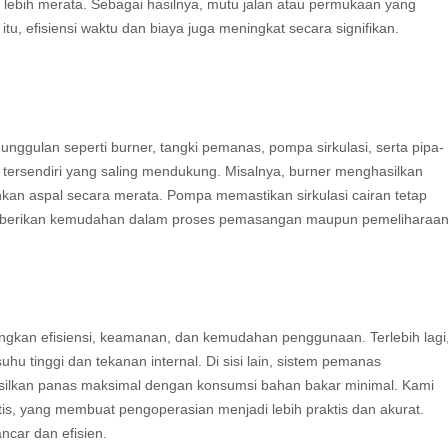
 lebih merata. Sebagai hasilnya, mutu jalan atau permukaan yang
itu, efisiensi waktu dan biaya juga meningkat secara signifikan.
ggulan seperti burner, tangki pemanas, pompa sirkulasi, serta pipa-
 tersendiri yang saling mendukung. Misalnya, burner menghasilkan
ehkan aspal secara merata. Pompa memastikan sirkulasi cairan tetap
memberikan kemudahan dalam proses pemasangan maupun pemeliharaan
gkan efisiensi, keamanan, dan kemudahan penggunaan. Terlebih lagi
hu tinggi dan tekanan internal. Di sisi lain, sistem pemanas
lkan panas maksimal dengan konsumsi bahan bakar minimal. Kami
atis, yang membuat pengoperasian menjadi lebih praktis dan akurat.
ncar dan efisien.