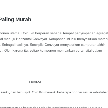
Paling Murah
omponen utama. Cold Bin berperan sebagai tempat penyimpanan agrega
l menuju Horizontal Conveyor. Komponen ini lalu menyalurkan materi
 Sebagai hasilnya, Stockpile Conveyor menyalurkan campuran akhir
. Oleh karena itu, setiap komponen memainkan peran vital dalam
FUNGSI
kerikil, dan batu split. Cold Bin memiliki beberapa hopper sesuai kebutuha
.
aggregate yang keluar dari Cold Bin. Kami memasang Feeder Conveyor