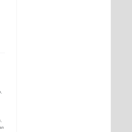
u,
u,
an