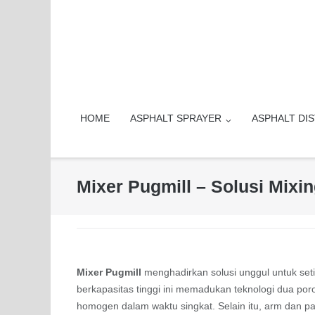
Skip
to
content
HOME
ASPHALT SPRAYER
ASPHALT DI
Mixer Pugmill – Solusi Mixi
Mixer Pugmill
menghadirkan solusi unggul untuk set
berkapasitas tinggi ini memadukan teknologi dua po
homogen dalam waktu singkat. Selain itu, arm dan 