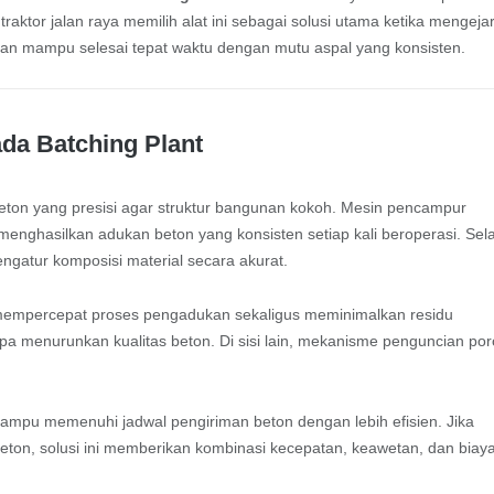
raktor jalan raya memilih alat ini sebagai solusi utama ketika mengeja
 jalan mampu selesai tepat waktu dengan mutu aspal yang konsisten.
da Batching Plant
ton yang presisi agar struktur bangunan kokoh. Mesin pencampur
enghasilkan adukan beton yang konsisten setiap kali beroperasi. Sel
ngatur komposisi material secara akurat.
h mempercepat proses pengadukan sekaligus meminimalkan residu
anpa menurunkan kualitas beton. Di sisi lain, mekanisme penguncian po
mampu memenuhi jadwal pengiriman beton dengan lebih efisien. Jika
ton, solusi ini memberikan kombinasi kecepatan, keawetan, dan biay