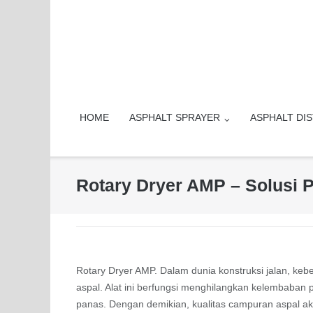
Skip
to
content
HOME
ASPHALT SPRAYER
ASPHALT DI
Rotary Dryer AMP – Solusi 
Rotary Dryer AMP. Dalam dunia konstruksi jalan, ke
aspal. Alat ini berfungsi menghilangkan kelembab
panas. Dengan demikian, kualitas campuran aspal aka