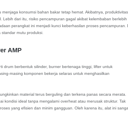
 menjaga konsumsi bahan bakar tetap hemat. Akibatnya, produktivita
Lebih dari itu, risiko pencampuran gagal akibat kelembaban berlebih
eradaan perangkat ini menjadi kunci keberhasilan proses pencampuran. 
ga standar mutu produksi.
yer AMP
ti drum berbentuk silinder, burner bertenaga tinggi, lifter untuk
Masing-masing komponen bekerja selaras untuk menghasilkan
mungkinkan material terus berguling dan terkena panas secara merata.
ai kondisi ideal tanpa mengalami overheat atau merusak struktur. Tak
oses yang efisien dan minim gangguan. Oleh karena itu, alat ini sanga