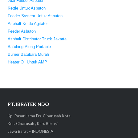
Jual Feeder Asbuton
Kettle Untuk Asbuton
Feeder System Untuk Asbuton
Asphalt Kettle Agitator
Feeder Asbuton
Asphalt Distributor Truck Jakarta
Batching Plong Portable
Burner Batubara Murah
Heater Oli Untuk AMP
PT. IBRATEKINDO
Kp. Pasar Lama Ds. Cibarusah Kota
Kec. Cibarusah , Kab. Bekasi
Jawa Barat – INDONESIA