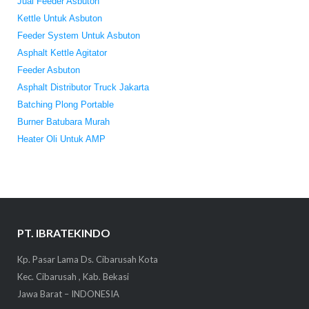
Jual Feeder Asbuton
Kettle Untuk Asbuton
Feeder System Untuk Asbuton
Asphalt Kettle Agitator
Feeder Asbuton
Asphalt Distributor Truck Jakarta
Batching Plong Portable
Burner Batubara Murah
Heater Oli Untuk AMP
PT. IBRATEKINDO
Kp. Pasar Lama Ds. Cibarusah Kota
Kec. Cibarusah , Kab. Bekasi
Jawa Barat – INDONESIA