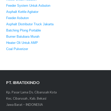
Feeder System Untuk Asbuton
Asphalt Kettle Agitator
Feeder Asbuton
Asphalt Distributor Truck Jakarta
Batching Plong Portable
Burner Batubara Murah
Heater Oli Untuk AMP
Coal Pulverizer
PT. IBRATEKINDO
Kp. Pasar Lama Ds. Cibarusah Kota
Kec. Cibarusah , Kab. Bekasi
Jawa Barat – INDONESIA