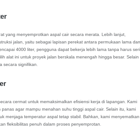
ter
berat yang menyemprotkan aspal cair secara merata. Lebih lanjut,
ruksi jalan, yaitu sebagai lapisan perekat antara permukaan lama da
encapai 4000 liter, pengguna dapat bekerja lebih lama tanpa harus ser
lih alat ini untuk proyek jalan berskala menengah hingga besar. Selain
secara signifikan.
er
secara cermat untuk memaksimalkan efisiensi kerja di lapangan. Kami
 panas agar mampu menahan suhu tinggi aspal cair. Selain itu, kami
k menjaga temperatur aspal tetap stabil. Bahkan, kami menyematkan
kan fleksibilitas penuh dalam proses penyemprotan.