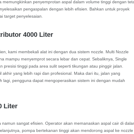
i juga memungkinkan penyemprotan aspal dalam volume tinggi dengan tet
nyelesaikan pengaspalan dengan lebih efisien. Bahkan untuk proyek
i target penyelesaian.
ibutor 4000 Liter
ien, kami membekali alat ini dengan dua sistem nozzle. Multi Nozzle
rena mampu menyemprot secara lebar dan cepat. Sebaliknya, Single
isi tinggi pada area sulit seperti tikungan atau pinggir jalan.
khir yang lebih rapi dan profesional. Maka dari itu, jalan yang
ebih lagi, pengguna dapat mengoperasikan sistem ini dengan mudah
 Liter
na namun sangat efisien. Operator akan memanaskan aspal cair di dal
 Selanjutnya, pompa bertekanan tinggi akan mendorong aspal ke nozzle