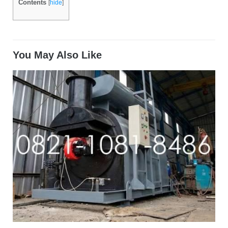
Contents
[
hide
]
You May Also Like