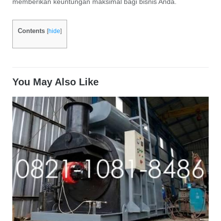
memberikan keuntungan maksimal bagi bisnis Anda.
Contents
[
hide
]
You May Also Like