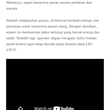
Akibatnya, aspal menerima panas secara perlahan dan
merata.
Setelah melepaskan panas, oli thermal kembali menuju unit
pemanas untuk menerima panas ulang. Dengan demikian,
sistem ini membentuk siklus tertutup yang hemat energi dan
stabil. Terlebih lagi, operator dapat mengatur suhu melalui
panel kontrol agar tetap berada pada kisaran ideal 140–
170°C.