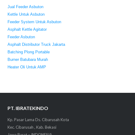
Jual Feeder Asbuton
Kettle Untuk Asbuton
Feeder System Untuk Asbuton
Asphalt Kettle Agitator
Feeder Asbuton
Asphalt Distributor Truck Jakarta
Batching Plong Portable
Burner Batubara Murah
Heater Oli Untuk AMP
PT. IBRATEKINDO
Kp. Pasar Lama Ds. Cibarusah Kota
Kec. Cibarusah , Kab. Bekasi
Jawa Barat – INDONESIA